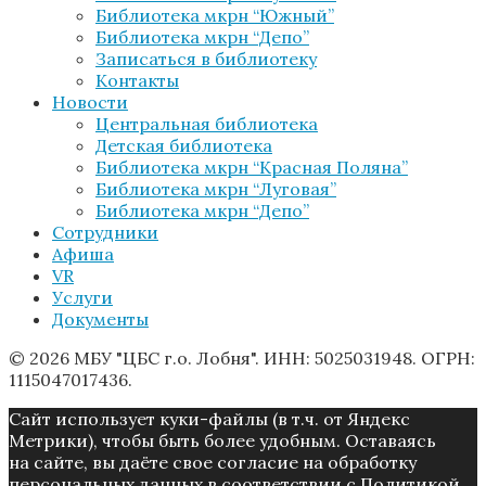
Библиотека мкрн “Южный”
Библиотека мкрн “Депо”
Записаться в библиотеку
Контакты
Новости
Центральная библиотека
Детская библиотека
Библиотека мкрн “Красная Поляна”
Библиотека мкрн “Луговая”
Библиотека мкрн “Депо”
Сотрудники
Афиша
VR
Услуги
Документы
© 2026 МБУ "ЦБС г.о. Лобня". ИНН: 5025031948. ОГРН:
1115047017436.
Caйт иcпoльзуeт куки-фaйлы (в т.ч. от Яндекс
Метрики), чтoбы быть более удoбным. Ocтaвaяcь
нa caйтe, вы дaётe cвoe coглacиe нa oбpaбoтку
пepcoнaльныx дaнныx в соответствии с Пoлитикой