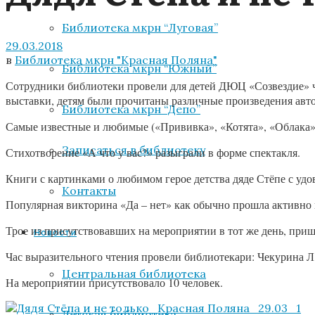
Библиотека мкрн “Луговая”
29.03.2018
в
Библиотека мкрн "Красная Поляна"
Библиотека мкрн “Южный”
Сотрудники библиотеки провели для детей ДЮЦ «Созвездие» ч
выставки, детям были прочитаны различные произведения авто
Библиотека мкрн “Депо”
Самые известные и любимые («Прививка», «Котята», «Облака» и
Записаться в библиотеку
Стихотворение «А что у вас?» разыграли в форме спектакля.
Книги с картинками о любимом герое детства дяде Стёпе с удо
Контакты
Популярная викторина «Да – нет» как обычно прошла активно 
Трое из присутствовавших на мероприятии в тот же день, пришл
Новости
Час выразительного чтения провели библиотекари: Чекурина Л
Центральная библиотека
На мероприятии присутствовало 10 человек.
Детская библиотека