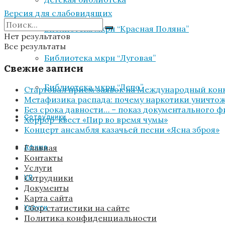
Версия для слабовидящих
Библиотека мкрн “Красная Поляна”
Нет результатов
Все результаты
Библиотека мкрн “Луговая”
Свежие записи
Библиотека мкрн “Депо”
Стартовал прием заявок на Международный конк
Метафизика распада: почему наркотики уничтожа
Без срока давности… – показ документального 
Сотрудники
Хоррор-квест «Пир во время чумы»
Концерт ансамбля казачьей песни «Ясна зброя»
Главная
Афиша
Контакты
Услуги
Сотрудники
VR
Документы
Карта сайта
Сбор статистики на сайте
Услуги
Политика конфиденциальности