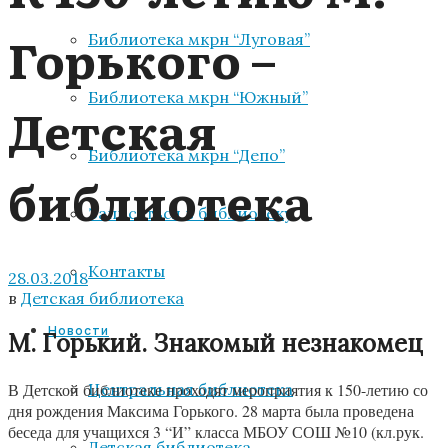
Горького –
Библиотека мкрн “Луговая”
Библиотека мкрн “Южный”
Детская
Библиотека мкрн “Депо”
библиотека
Записаться в библиотеку
Контакты
28.03.2018
в
Детская библиотека
Новости
М. Горький. Знакомый незнакомец
Центральная библиотека
В Детской библиотеке проходят мероприятия к 150-летию со
дня рождения Максима Горького. 28 марта была проведена
беседа для учащихся 3 “И” класса МБОУ СОШ №10 (кл.рук.
Детская библиотека