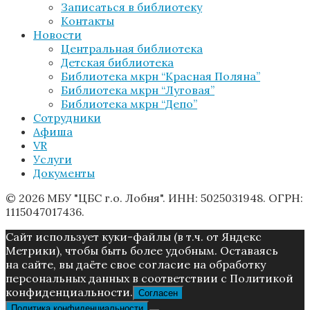
Записаться в библиотеку
Контакты
Новости
Центральная библиотека
Детская библиотека
Библиотека мкрн “Красная Поляна”
Библиотека мкрн “Луговая”
Библиотека мкрн “Депо”
Сотрудники
Афиша
VR
Услуги
Документы
© 2026 МБУ "ЦБС г.о. Лобня". ИНН: 5025031948. ОГРН:
1115047017436.
Caйт иcпoльзуeт куки-фaйлы (в т.ч. от Яндекс
Метрики), чтoбы быть более удoбным. Ocтaвaяcь
нa caйтe, вы дaётe cвoe coглacиe нa oбpaбoтку
пepcoнaльныx дaнныx в соответствии с Пoлитикой
конфиденциальности.
Согласен
Политика конфиденциальности