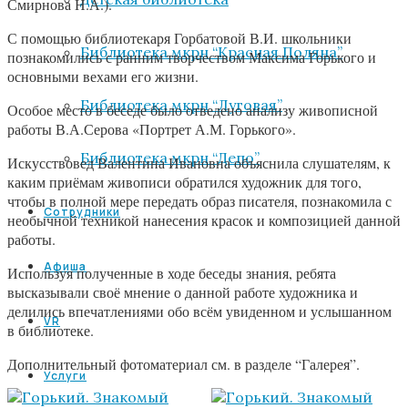
Смирнова Н.А.).
С помощью библиотекаря Горбатовой В.И. школьники
Библиотека мкрн “Красная Поляна”
познакомились с ранним творчеством Максима Горького и
основными вехами его жизни.
Библиотека мкрн “Луговая”
Особое место в беседе было отведено анализу живописной
работы В.А.Серова «Портрет А.М. Горького».
Библиотека мкрн “Депо”
Искусствовед Валентина Ивановна объяснила слушателям, к
каким приёмам живописи обратился художник для того,
чтобы в полной мере передать образ писателя, познакомила с
Сотрудники
необычной техникой нанесения красок и композицией данной
работы.
Афиша
Используя полученные в ходе беседы знания, ребята
высказывали своё мнение о данной работе художника и
делились впечатлениями обо всём увиденном и услышанном
VR
в библиотеке.
Дополнительный фотоматериал см. в разделе “Галерея”.
Услуги