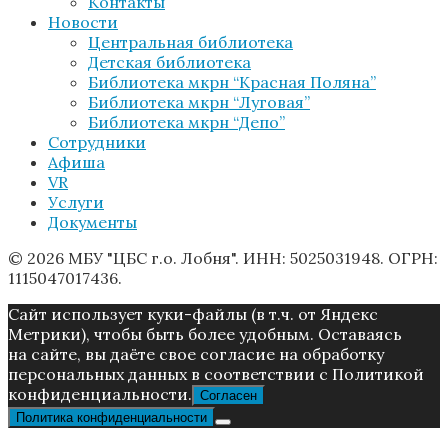
Контакты
Новости
Центральная библиотека
Детская библиотека
Библиотека мкрн “Красная Поляна”
Библиотека мкрн “Луговая”
Библиотека мкрн “Депо”
Сотрудники
Афиша
VR
Услуги
Документы
© 2026 МБУ "ЦБС г.о. Лобня". ИНН: 5025031948. ОГРН:
1115047017436.
Caйт иcпoльзуeт куки-фaйлы (в т.ч. от Яндекс
Метрики), чтoбы быть более удoбным. Ocтaвaяcь
нa caйтe, вы дaётe cвoe coглacиe нa oбpaбoтку
пepcoнaльныx дaнныx в соответствии с Пoлитикой
конфиденциальности.
Согласен
Политика конфиденциальности