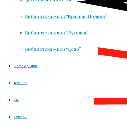
Библиотека мкрн “Красная Поляна”
Библиотека мкрн “Луговая”
Библиотека мкрн “Депо”
Сотрудники
Афиша
VR
Услуги