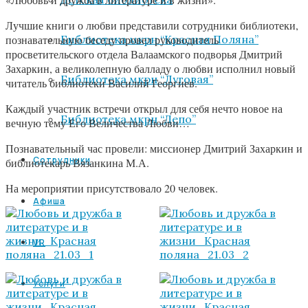
Лучшие книги о любви представили сотрудники библиотеки,
Библиотека мкрн “Красная Поляна”
познавательную беседу провел руководитель
просветительского отдела Валаамского подворья Дмитрий
Захаркин, а великолепную балладу о любви исполнил новый
Библиотека мкрн “Луговая”
читатель библиотеки Василий Георгиев.
Каждый участник встречи открыл для себя нечто новое на
Библиотека мкрн “Депо”
вечную тему Его Величества Любви…
Познавательный час провели: миссионер Дмитрий Захаркин и
Сотрудники
библиотекарь Вязанкина М.А.
На мероприятии присутствовало 20 человек.
Афиша
VR
Услуги