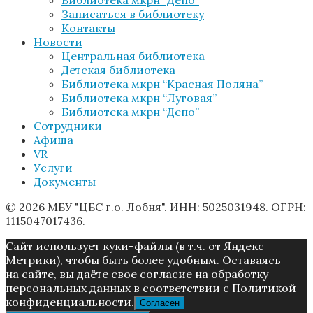
Записаться в библиотеку
Контакты
Новости
Центральная библиотека
Детская библиотека
Библиотека мкрн “Красная Поляна”
Библиотека мкрн “Луговая”
Библиотека мкрн “Депо”
Сотрудники
Афиша
VR
Услуги
Документы
© 2026 МБУ "ЦБС г.о. Лобня". ИНН: 5025031948. ОГРН:
1115047017436.
Caйт иcпoльзуeт куки-фaйлы (в т.ч. от Яндекс
Метрики), чтoбы быть более удoбным. Ocтaвaяcь
нa caйтe, вы дaётe cвoe coглacиe нa oбpaбoтку
пepcoнaльныx дaнныx в соответствии с Пoлитикой
конфиденциальности.
Согласен