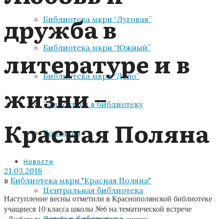
дружба в
Библиотека мкрн “Луговая”
Библиотека мкрн “Южный”
литературе и в
Библиотека мкрн “Депо”
жизни –
Записаться в библиотеку
Красная Поляна
Контакты
Новости
21.03.2018
в
Библиотека мкрн "Красная Поляна"
Центральная библиотека
Наступление весны отметили в Краснополянской библиотеке
учащиеся 10 класса школы №6 на тематической встрече
Детская библиотека
«Любовь и дружба в литературе и в жизни».