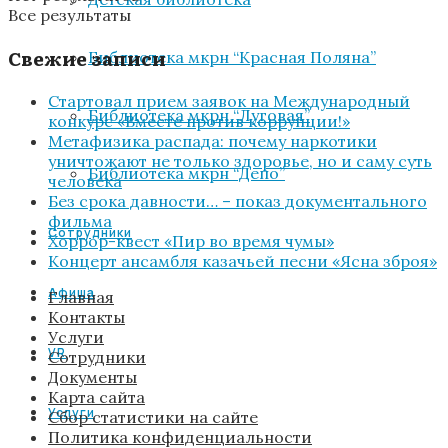
Все результаты
Свежие записи
Библиотека мкрн “Красная Поляна”
Стартовал прием заявок на Международный
Библиотека мкрн “Луговая”
конкурс «Вместе против коррупции!»
Метафизика распада: почему наркотики
уничтожают не только здоровье, но и саму суть
Библиотека мкрн “Депо”
человека
Без срока давности… – показ документального
фильма
Сотрудники
Хоррор-квест «Пир во время чумы»
Концерт ансамбля казачьей песни «Ясна зброя»
Афиша
Главная
Контакты
Услуги
VR
Сотрудники
Документы
Карта сайта
Услуги
Сбор статистики на сайте
Политика конфиденциальности