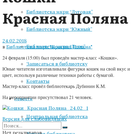
Красная Поляна
Библиотека мкрн “Луговая”
Библиотека мкрн “Южный”
24.02.2018
Библиотека мкрн “Депо”
в
Библиотека мкрн "Красная Поляна"
24 февраля (15:00) был проведён мастер-класс «Кошки».
Записаться в библиотеку
Юные читатели
изготавливали фигурки кошек на свой вкус и
цвет, используя различные техники работы с бумагой.
Контакты
Мастер-класс провёл библиотекарь Дубинин К.М.
На мероприятии присутствовал 21 человек.
Новости
Центральная библиотека
Версия для слабовидящих
Нет результатов
Детская библиотека