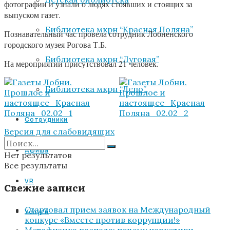
фотографии и узнали о людях стоявших и стоящих за
выпуском газет.
Библиотека мкрн “Красная Поляна”
Познавательный час провела сотрудник Лобненского
городского музея Рогова Т.Б.
Библиотека мкрн “Луговая”
На мероприятии присутствовал 21 человек.
Библиотека мкрн “Депо”
Сотрудники
Версия для слабовидящих
Афиша
Нет результатов
Все результаты
VR
Свежие записи
Стартовал прием заявок на Международный
Услуги
конкурс «Вместе против коррупции!»
Метафизика распада: почему наркотики