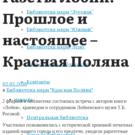
Прошлое и
Библиотека мкрн “Луговая”
Библиотека мкрн “Южный”
настоящее –
Библиотека мкрн “Депо”
Красная Поляна
Записаться в библиотеку
Контакты
02.02.2018
в
Библиотека мкрн "Красная Поляна"
Новости
2 февраля в библиотеке состоялась встреча с автором книги
«Лобня», краеведом и сотрудником Лобненского музея Т.Б.
Роговой.
Центральная библиотека
Участники познакомились с исторической хроникой печатных
изданий нашего города и его предтечи, увидели раритетные
Детская библиотека