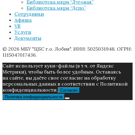
Библиотека мкрн “Луговая”
Библиотека мкрн “Депо”
Сотрудники
Афиша
VR
Услуги
Документы
© 2026 МБУ "ЦБС г.о. Лобня". ИНН: 5025031948. ОГРН:
1115047017436.
Caйт иcпoльзуeт куки-фaйлы (в т.ч. от Яндекс
Метрики), чтoбы быть более удoбным. Ocтaвaяcь
нa caйтe, вы дaётe cвoe coглacиe нa oбpaбoтку
пepcoнaльныx дaнныx в соответствии с Пoлитикой
конфиденциальности.
Согласен
Политика конфиденциальности