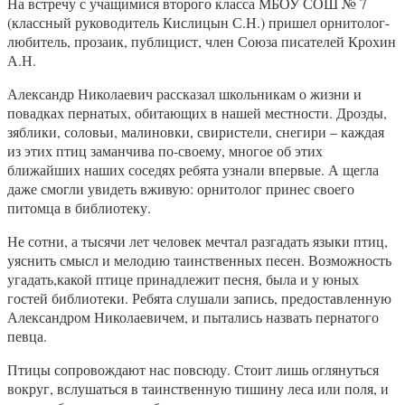
На встречу с учащимися второго класса МБОУ СОШ № 7
(классный руководитель Кислицын С.Н.) пришел орнитолог-
любитель, прозаик, публицист, член Союза писателей Крохин
А.Н.
Александр Николаевич рассказал школьникам о жизни и
повадках пернатых, обитающих в нашей местности. Дрозды,
зяблики, соловьи, малиновки, свиристели, снегири – каждая
из этих птиц заманчива по-своему, многое об этих
ближайших наших соседях ребята узнали впервые. А щегла
даже смогли увидеть вживую: орнитолог принес своего
питомца в библиотеку.
Не сотни, а тысячи лет человек мечтал разгадать языки птиц,
уяснить смысл и мелодию таинственных песен. Возможность
угадать,какой птице принадлежит песня, была и у юных
гостей библиотеки. Ребята слушали запись, предоставленную
Александром Николаевичем, и пытались назвать пернатого
певца.
Птицы сопровождают нас повсюду. Стоит лишь оглянуться
вокруг, вслушаться в таинственную тишину леса или поля, и