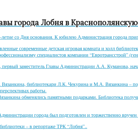
авы города Лобня в Краснополянскую
0-летие со Дня основания. К юбилею Администрация города при
енные современные детская игровая комната и холл библиотеки 
рофессионализму специалистов компании “Евротрансстрой” (ген
в, первый заместитель Главы Администрации А.А. Куманова, на
Вязанкина, библиотекари Л.К. Чекурина и М.А. Вязанкина – п
 перспективах работы.
Вязанкина обменялись памятными подарками. Библиотека получи
Администрации города был подготовлен и торжественно вручен 
 библиотеки – в
репортаже ТРК “Лобня”..