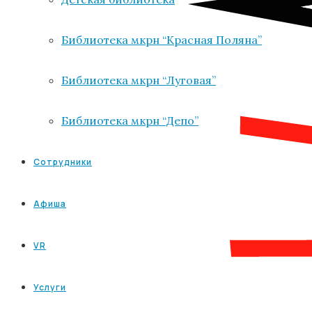
Библиотека мкрн “Красная Поляна”
Библиотека мкрн “Луговая”
Библиотека мкрн “Депо”
Сотрудники
Афиша
VR
Услуги