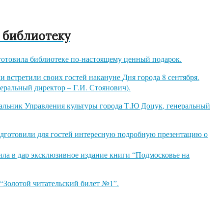
 библиотеку
готовила библиотеке по-настоящему ценный подарок.
встретили своих гостей накануне Дня города 8 сентября.
еральный директор – Г.И. Стоянович).
чальник Управления культуры города Т.Ю Доцук, генеральный
одготовили для гостей интересную подробную презентацию о
ла в дар эксклюзивное издание книги “Подмосковье на
“Золотой читательский билет №1”.