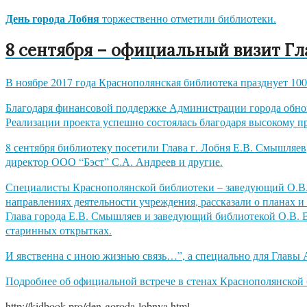
День города Лобня
торжественно отметили библиотеки.
8 сентября – официальный визит Гл
В ноябре 2017 года Краснополянская библиотека празднует 10
Благодаря финансовой поддержке Администрации города обновл
Реализации проекта успешно состоялась благодаря высокому п
8 сентября библиотеку посетили Глава г. Лобня Е.В. Смышляе
директор ООО “Бэст” С.А. Андреев и другие.
Специалисты Краснополянской библиотеки – заведующий О.В. 
направлениях деятельности учреждения, рассказали о планах и
Глава города Е.В. Смышляев и заведующий библиотекой О.В. 
старинных открытках.
И явственна с иною жизнью связь…”, а специально для Главы 
Подробнее об официальной встрече в стенах Краснополянской
http://kidbook.pro/den-goroda-lobnya.html