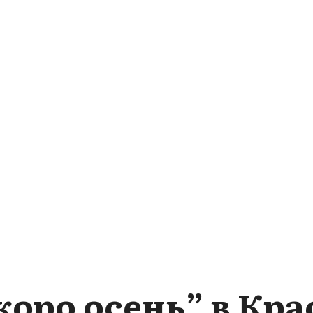
оро осень” в Кр