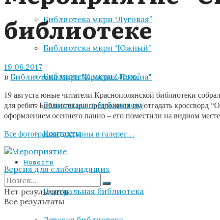
библиотеке
Библиотека мкрн “Луговая”
Библиотека мкрн “Южный”
19.08.2017
Библиотека мкрн “Депо”
в
Библиотека мкрн "Красная Поляна"
19 августа юные читатели Краснополянской библиотеки собра
Записаться в библиотеку
для ребят. Библиотекари предложили им отгадать кроссворд 
оформлением осеннего панно – его поместили на видном месте 
Контакты
Все фотографии доступны в галерее…
Новости
Версия для слабовидящих
Центральная библиотека
Нет результатов
Все результаты
Детская библиотека