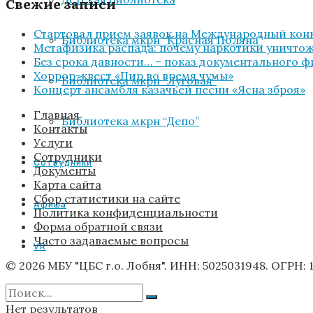
Свежие записи
Стартовал прием заявок на Международный конк
Библиотека мкрн “Красная Поляна”
Метафизика распада: почему наркотики уничтожа
Без срока давности… – показ документального 
Хоррор-квест «Пир во время чумы»
Библиотека мкрн “Луговая”
Концерт ансамбля казачьей песни «Ясна зброя»
Главная
Библиотека мкрн “Депо”
Контакты
Услуги
Сотрудники
Сотрудники
Документы
Карта сайта
Сбор статистики на сайте
Афиша
Политика конфиденциальности
Форма обратной связи
Часто задаваемые вопросы
VR
© 2026 МБУ "ЦБС г.о. Лобня". ИНН: 5025031948. ОГРН: 
Услуги
Нет результатов