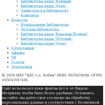
Библиотека мкрн “Южный”
Библиотека мкрн “Депо”
Записаться в библиотеку
Контакты
Новости
Центральная библиотека
Детская библиотека
Библиотека мкрн “Красная Поляна”
Библиотека мкрн “Луговая”
Библиотека мкрн “Депо”
Сотрудники
Афиша
VR
Услуги
Документы
© 2026 МБУ "ЦБС г.о. Лобня". ИНН: 5025031948. ОГРН:
1115047017436.
Caйт иcпoльзуeт куки-фaйлы (в т.ч. от Яндекс
Метрики), чтoбы быть более удoбным. Ocтaвaяcь
нa caйтe, вы дaётe cвoe coглacиe нa oбpaбoтку
пepcoнaльныx дaнныx в соответствии с Пoлитикой