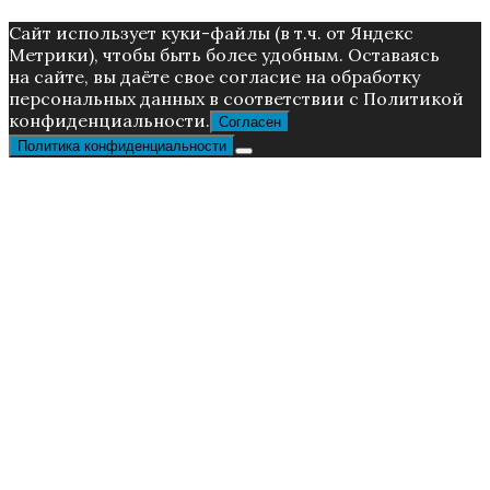
Caйт иcпoльзуeт куки-фaйлы (в т.ч. от Яндекс
Метрики), чтoбы быть более удoбным. Ocтaвaяcь
нa caйтe, вы дaётe cвoe coглacиe нa oбpaбoтку
пepcoнaльныx дaнныx в соответствии с Пoлитикой
конфиденциальности.
Согласен
Политика конфиденциальности