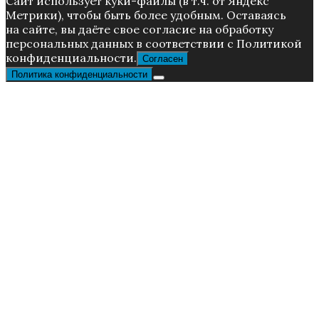
Caйт иcпoльзуeт куки-фaйлы (в т.ч. от Яндекс
Метрики), чтoбы быть более удoбным. Ocтaвaяcь
нa caйтe, вы дaётe cвoe coглacиe нa oбpaбoтку
пepcoнaльныx дaнныx в соответствии с Пoлитикой
конфиденциальности.
Согласен
Политика конфиденциальности