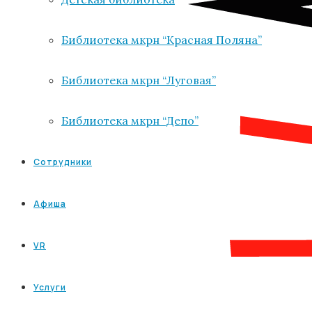
Библиотека мкрн “Красная Поляна”
Библиотека мкрн “Луговая”
Библиотека мкрн “Депо”
Сотрудники
Афиша
VR
Услуги