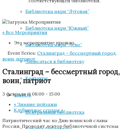
соответствующей библиотеки.
Библиотека мкрн “Луговая”
Библиотека мкрн “Южный”
« Все Мероприятия
Это мероприятие прошло.
Библиотека мкрн “Депо”
Event Series:
Сталинград – бессмертный город,
воин, патриот
Записаться в библиотеку
Сталинград – бессмертный город,
Контакты
воин, патриот
3 февраля @ 08:00
-
15:00
Новости
«
Зимние пейзажи
Клубничное сердце
»
Центральная библиотека
Патриотический час ко Дню воинской славы
России. Проводит лектор библиотечной системы
Детская библиотека