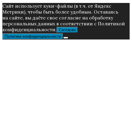
Caйт иcпoльзуeт куки-фaйлы (в т.ч. от Яндекс
Метрики), чтoбы быть более удoбным. Ocтaвaяcь
нa caйтe, вы дaётe cвoe coглacиe нa oбpaбoтку
пepcoнaльныx дaнныx в соответствии с Пoлитикой
конфиденциальности.
Согласен
Политика конфиденциальности