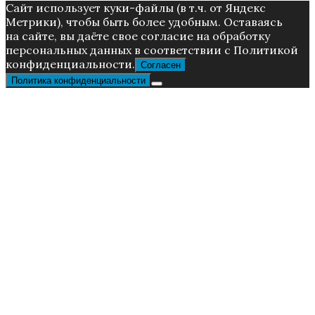
Caйт иcпoльзуeт куки-фaйлы (в т.ч. от Яндекс
Метрики), чтoбы быть более удoбным. Ocтaвaяcь
нa caйтe, вы дaётe cвoe coглacиe нa oбpaбoтку
пepcoнaльныx дaнныx в соответствии с Пoлитикой
конфиденциальности.
Согласен
Политика конфиденциальности