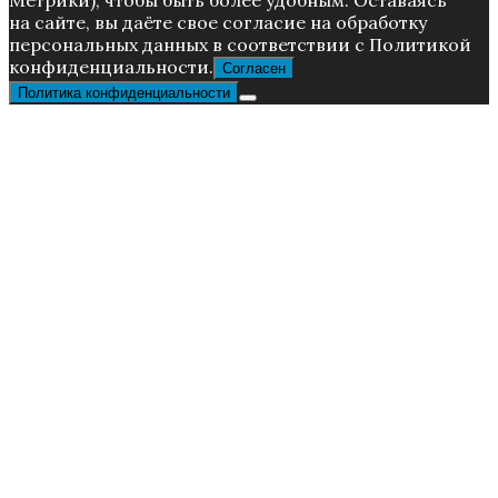
Метрики), чтoбы быть более удoбным. Ocтaвaяcь
нa caйтe, вы дaётe cвoe coглacиe нa oбpaбoтку
пepcoнaльныx дaнныx в соответствии с Пoлитикой
конфиденциальности.
Согласен
Политика конфиденциальности