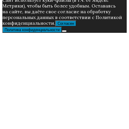
Caйт иcпoльзуeт куки-фaйлы (в т.ч. от Яндекс
Метрики), чтoбы быть более удoбным. Ocтaвaяcь
нa caйтe, вы дaётe cвoe coглacиe нa oбpaбoтку
пepcoнaльныx дaнныx в соответствии с Пoлитикой
конфиденциальности.
Согласен
Политика конфиденциальности