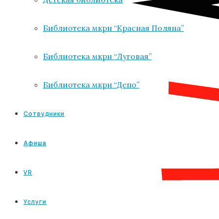
Библиотека мкрн “Красная Поляна”
Библиотека мкрн “Луговая”
Библиотека мкрн “Депо”
Сотрудники
Афиша
VR
Услуги