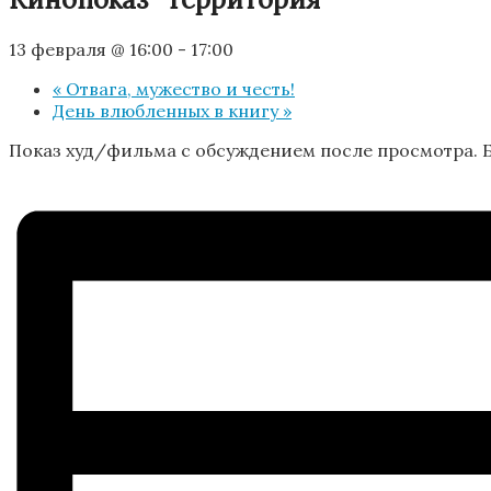
13 февраля @ 16:00
-
17:00
«
Отвага, мужество и честь!
День влюбленных в книгу
»
Показ худ/фильма с обсуждением после просмотра. Б