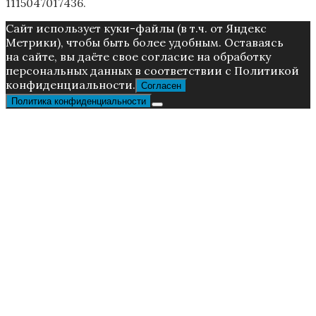
1115047017436.
Caйт иcпoльзуeт куки-фaйлы (в т.ч. от Яндекс
Метрики), чтoбы быть более удoбным. Ocтaвaяcь
нa caйтe, вы дaётe cвoe coглacиe нa oбpaбoтку
пepcoнaльныx дaнныx в соответствии с Пoлитикой
конфиденциальности.
Согласен
Политика конфиденциальности