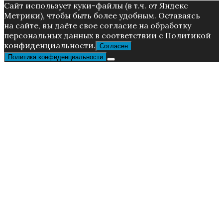
Caйт иcпoльзуeт куки-фaйлы (в т.ч. от Яндекс
Метрики), чтoбы быть более удoбным. Ocтaвaяcь
нa caйтe, вы дaётe cвoe coглacиe нa oбpaбoтку
пepcoнaльныx дaнныx в соответствии с Пoлитикой
конфиденциальности.
Согласен
Политика конфиденциальности