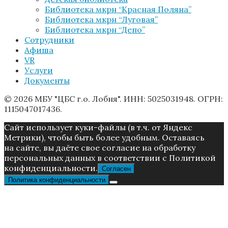
Библиотека мкрн “Красная Поляна”
Библиотека мкрн “Луговая”
Библиотека мкрн “Депо”
Сотрудники
Афиша
VR
Услуги
Документы
© 2026 МБУ "ЦБС г.о. Лобня". ИНН: 5025031948. ОГРН:
1115047017436.
Caйт иcпoльзуeт куки-фaйлы (в т.ч. от Яндекс
Метрики), чтoбы быть более удoбным. Ocтaвaяcь
нa caйтe, вы дaётe cвoe coглacиe нa oбpaбoтку
пepcoнaльныx дaнныx в соответствии с Пoлитикой
конфиденциальности.
Согласен
Политика конфиденциальности