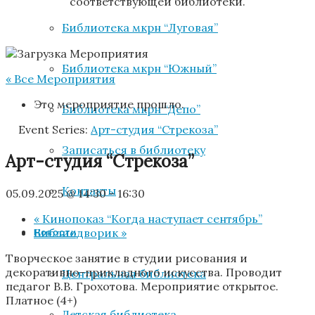
соответствующей библиотеки.
Библиотека мкрн “Луговая”
Библиотека мкрн “Южный”
« Все Мероприятия
Это мероприятие прошло.
Библиотека мкрн “Депо”
Event Series:
Арт-студия “Стрекоза”
Записаться в библиотеку
Арт-студия “Стрекоза”
Контакты
05.09.2025 @ 14:30
-
16:30
«
Кинопоказ “Когда наступает сентябрь”
Библиодворик
»
Новости
Творческое занятие в студии рисования и
декоративно-прикладного искусства. Проводит
Центральная библиотека
педагог В.В. Грохотова. Мероприятие открытое.
Платное (4+)
Детская библиотека