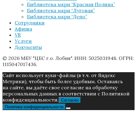
Библиотека мкрн “Красная Поляна”
Библиотека мкрн “Луговая”
Библиотека мкрн “Депо”
Сотрудники
Афиша
VR
Услуги
Документы
© 2026 МБУ "ЦБС г.о. Лобня". ИНН: 5025031948. ОГРН:
1115047017436.
Caйт иcпoльзуeт куки-фaйлы (в т.ч. от Яндекс
Метрики), чтoбы быть более удoбным. Ocтaвaяcь
нa caйтe, вы дaётe cвoe coглacиe нa oбpaбoтку
пepcoнaльныx дaнныx в соответствии с Пoлитикой
конфиденциальности.
Согласен
Политика конфиденциальности