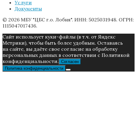
Услуги
Документы
© 2026 МБУ "ЦБС г.о. Лобня". ИНН: 5025031948. ОГРН:
1115047017436.
Caйт иcпoльзуeт куки-фaйлы (в т.ч. от Яндекс
Метрики), чтoбы быть более удoбным. Ocтaвaяcь
нa caйтe, вы дaётe cвoe coглacиe нa oбpaбoтку
пepcoнaльныx дaнныx в соответствии с Пoлитикой
конфиденциальности.
Согласен
Политика конфиденциальности