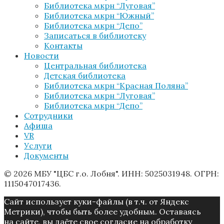
Библиотека мкрн “Луговая”
Библиотека мкрн “Южный”
Библиотека мкрн “Депо”
Записаться в библиотеку
Контакты
Новости
Центральная библиотека
Детская библиотека
Библиотека мкрн “Красная Поляна”
Библиотека мкрн “Луговая”
Библиотека мкрн “Депо”
Сотрудники
Афиша
VR
Услуги
Документы
© 2026 МБУ "ЦБС г.о. Лобня". ИНН: 5025031948. ОГРН:
1115047017436.
Caйт иcпoльзуeт куки-фaйлы (в т.ч. от Яндекс
Метрики), чтoбы быть более удoбным. Ocтaвaяcь
нa caйтe, вы дaётe cвoe coглacиe нa oбpaбoтку