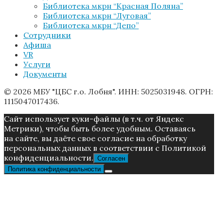
Библиотека мкрн “Красная Поляна”
Библиотека мкрн “Луговая”
Библиотека мкрн “Депо”
Сотрудники
Афиша
VR
Услуги
Документы
© 2026 МБУ "ЦБС г.о. Лобня". ИНН: 5025031948. ОГРН:
1115047017436.
Caйт иcпoльзуeт куки-фaйлы (в т.ч. от Яндекс
Метрики), чтoбы быть более удoбным. Ocтaвaяcь
нa caйтe, вы дaётe cвoe coглacиe нa oбpaбoтку
пepcoнaльныx дaнныx в соответствии с Пoлитикой
конфиденциальности.
Согласен
Политика конфиденциальности