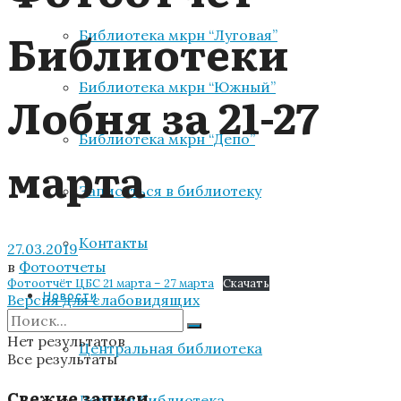
Библиотеки
Библиотека мкрн “Луговая”
Библиотека мкрн “Южный”
Лобня за 21-27
Библиотека мкрн “Депо”
марта
Записаться в библиотеку
Контакты
27.03.2019
в
Фотоотчеты
Фотоотчёт ЦБС 21 марта – 27 марта
Скачать
Новости
Версия для слабовидящих
Нет результатов
Центральная библиотека
Все результаты
Свежие записи
Детская библиотека