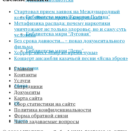
Стартовал прием заявок на Международный
Библиотека мкрн “Красная Поляна”
конкурс «Вместе против коррупции!»
Метафизика распада: почему наркотики
уничтожают не только здоровье, но и саму суть
Библиотека мкрн “Луговая”
человека
Без срока давности… – показ документального
фильма
Библиотека мкрн “Депо”
Хоррор-квест «Пир во время чумы»
Концерт ансамбля казачьей песни «Ясна зброя»
Сотрудники
Главная
Контакты
Услуги
Афиша
Сотрудники
Документы
Карта сайта
VR
Сбор статистики на сайте
Политика конфиденциальности
Форма обратной связи
Услуги
Часто задаваемые вопросы